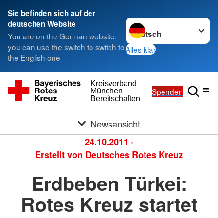
Sie befinden sich auf der
Sprache wechseln zu
deutschen Website
You are on the German website,
you can use the switch to switch to
Alles klar
the English one
Kreisverband
Spenden
München
Bereitschaften
Newsansicht
24.10.2011
·
Erstellt von
Deutsches Rotes Kreuz
Erdbeben Türkei:
Rotes Kreuz startet