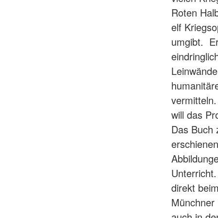
Roten Hal
elf Kriegs
umgibt. Er
eindringli
Leinwänden
humanitäre 
vermitteln
will das Pr
Das Buch z
erschienen
Abbildunge
Unterricht
direkt bei
Münchner M
auch in de