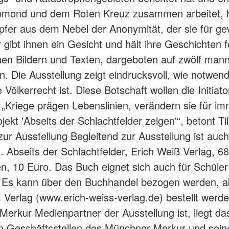
bmond und dem Roten Kreuz zusammen arbeitet, h
opfer aus dem Nebel der Anonymität, der sie für ge
 gibt ihnen ein Gesicht und hält ihre Geschichten f
chen Bildern und Texten, dargeboten auf zwölf ma
. Die Ausstellung zeigt eindrucksvoll, wie notwend
Völkerrecht ist. Diese Botschaft wollen die Initiat
. „Kriege prägen Lebenslinien, verändern sie für i
ojekt 'Abseits der Schlachtfelder zeigen'“, betont Ti
ur Ausstellung Begleitend zur Ausstellung ist auc
. Abseits der Schlachtfelder, Erich Weiß Verlag, 68
n, 10 Euro. Das Buch eignet sich auch für Schüler
. Es kann über den Buchhandel bezogen werden, a
m Verlag (www.erich-weiss-verlag.de) bestellt werd
erkur Medienpartner der Ausstellung ist, liegt d
n Geschäftsstellen des Münchner Merkur und sein