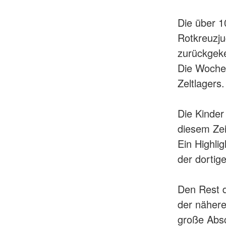
Die über 1
Rotkreuzju
zurückgeke
Die Woche 
Zeltlagers.
Die Kinder
diesem Zei
Ein Highli
der dortig
Den Rest d
der näher
große Abs