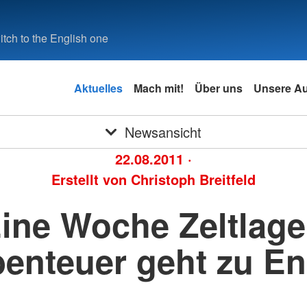
tch to the English one
Aktuelles
Mach mit!
Über uns
Unsere A
Newsansicht
22.08.2011
·
Erstellt von
Christoph Breitfeld
ine Woche Zeltlage
enteuer geht zu E