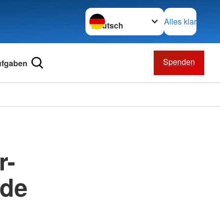
Sprache wechseln zu
Alles klar
Spenden
ufgaben
r-
nde