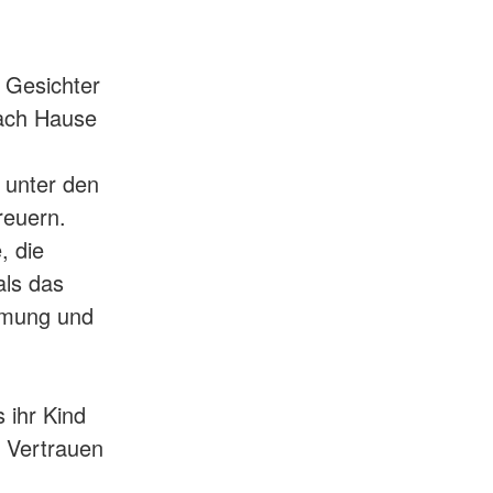
e Gesichter
nach Hause
 unter den
reuern.
, die
als das
mmung und
s ihr Kind
 Vertrauen