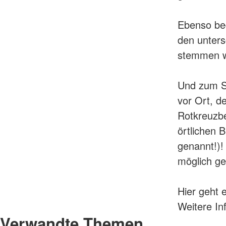
Ebenso bed
den unters
stemmen wä
Und zum Sc
vor Ort, d
Rotkreuzb
örtlichen 
genannt!)!
möglich g
Hier geht 
Weitere I
Verwandte Themen