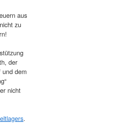
reuern aus
nicht zu
rn!
stützung
h, der
f und dem
ng“
er nicht
ltlagers
.