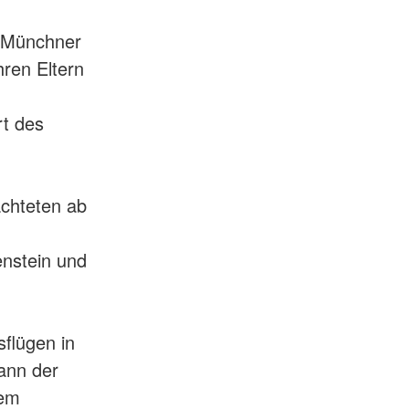
r Münchner
ren Eltern
rt des
chteten ab
enstein und
flügen in
ann der
dem