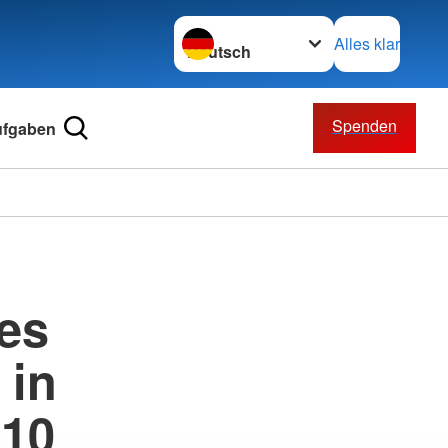
Sprache wechseln zu
Alles klar
Spenden
ufgaben
des
 in
010