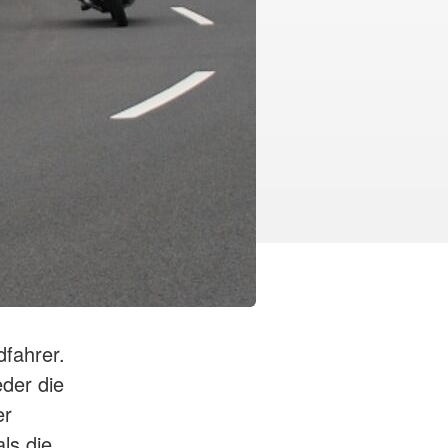
dfahrer.
der die
er
ls die