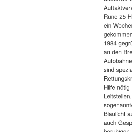
Auftaktver
Rund 25 He
ein Wochen
gekommen. 
1984 gegr
an den Br
Autobahnen
sind spezia
Rettungskr
Hilfe nötig
Leitstellen
sogenannte
Blaulicht 
auch Gespr
beruhigen 