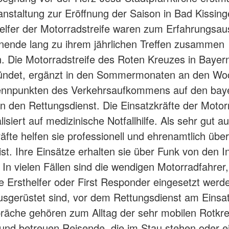
anstaltung zur Eröffnung der Saison in Bad Kissinge
lfer der Motorradstreife waren zum Erfahrungsau
ende lang zu ihrem jährlichen Treffen zusammen
Die Motorradstreife des Roten Kreuzes in Bayern
ündet, ergänzt in den Sommermonaten an den W
ennpunkten des Verkehrsaufkommens auf den bay
 den Rettungsdienst. Die Einsatzkräfte der Motorr
lisiert auf medizinische Notfallhilfe. Als sehr gut a
äfte helfen sie professionell und ehrenamtlich über
 ist. Ihre Einsätze erhalten sie über Funk von den I
. In vielen Fällen sind die wendigen Motorradfahrer,
 Ersthelfer oder First Responder eingesetzt werd
ausgerüstet sind, vor dem Rettungsdienst am Einsa
äche gehören zum Alltag der sehr mobilen Rotkreu
und betreuen Reisende, die im Stau stehen oder ei