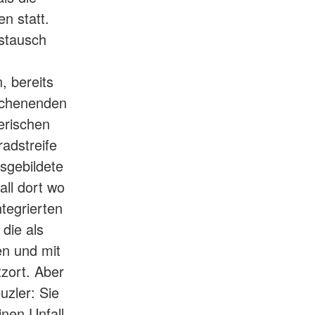
n statt.
stausch
, bereits
ochenenden
erischen
adstreife
usgebildete
all dort wo
ntegrierten
 die als
en und mit
tzort. Aber
zler: Sie
nen Unfall