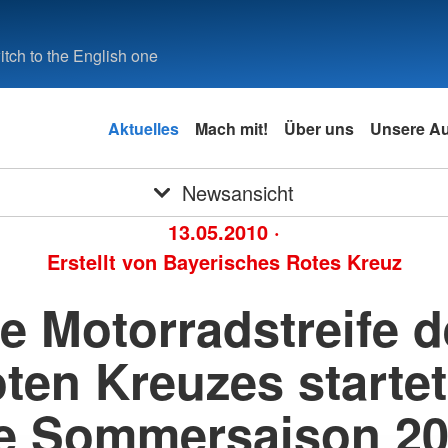
tch to the English one
Aktuelles
Mach mit!
Über uns
Unsere A
Newsansicht
13.05.2010
·
Erstellt von
Bayerisches Rotes Kreuz
e Motorradstreife 
ten Kreuzes startet
e Sommersaison 2