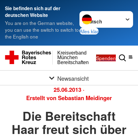
Sie befinden sich auf der
Sprache wechseln zu
deutschen Website
You are on the German website,
you can use the switch to switch to
Alles klar
the English one
Kreisverband
Spenden
München
Bereitschaften
Newsansicht
25.06.2013
·
Erstellt von
Sebastian Meidinger
Die Bereitschaft
Haar freut sich über