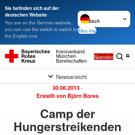
Sie befinden sich auf der
Sprache wechseln zu
deutschen Website
You are on the German website,
you can use the switch to switch to
Alles klar
the English one
Kreisverband
Spenden
München
Bereitschaften
Newsansicht
30.06.2013
·
Erstellt von
Björn Bores
Camp der
Hungerstreikenden