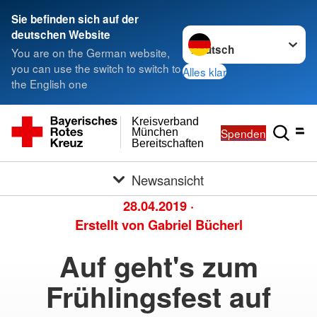
Sie befinden sich auf der
Sprache wechseln zu
deutschen Website
You are on the German website,
you can use the switch to switch to
Alles klar
the English one
Kreisverband
Spenden
München
Bereitschaften
Newsansicht
28.04.2019
·
Erstellt von
Gabriel Bücherl
Auf geht's zum
Frühlingsfest auf