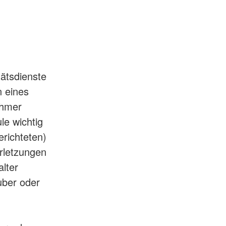
ätsdienste
 eines
ehmer
le wichtig
erichteten)
rletzungen
lter
uber oder