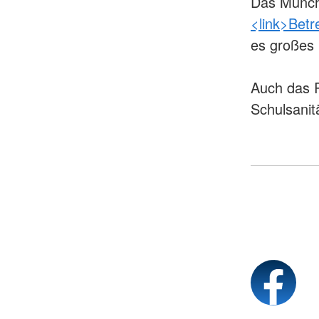
Das Münchn
<link>Betr
es großes 
Auch das R
Schulsanit