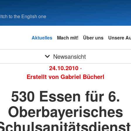
tch to the English one
Aktuelles
Mach mit!
Über uns
Unsere A
Newsansicht
24.10.2010
·
Erstellt von
Gabriel Bücherl
530 Essen für 6.
Oberbayerisches
Schulsanitätsdienst