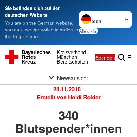
Sie befinden sich auf der
Sprache wechseln zu
deutschen Website
You are on the German website,
you can use the switch to switch to
Alles klar
the English one
Kreisverband
Spenden
München
Bereitschaften
Newsansicht
24.11.2018
·
Erstellt von
Heidi Roider
340
Blutspender*innen