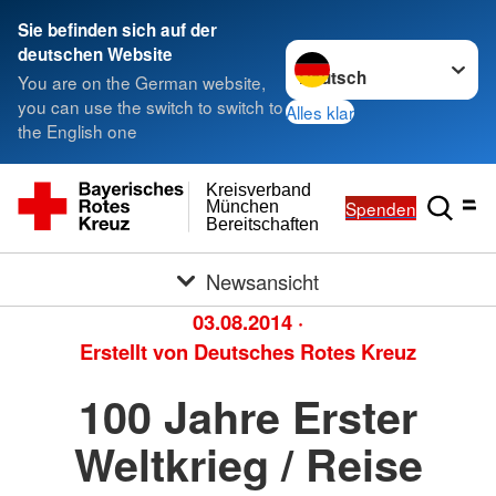
Sie befinden sich auf der
Sprache wechseln zu
deutschen Website
You are on the German website,
you can use the switch to switch to
Alles klar
the English one
Kreisverband
Spenden
München
Bereitschaften
Newsansicht
03.08.2014
·
Erstellt von
Deutsches Rotes Kreuz
100 Jahre Erster
Weltkrieg / Reise