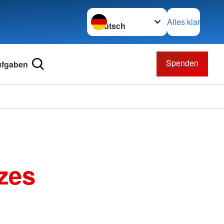
Sprache wechseln zu
Alles klar
Spenden
ufgaben
zes