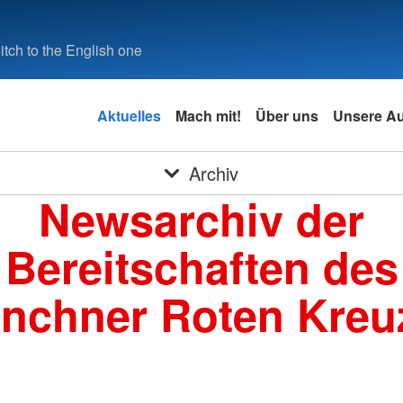
tch to the English one
Aktuelles
Mach mit!
Über uns
Unsere A
Archiv
Newsarchiv der
Bereitschaften des
nchner Roten Kreu