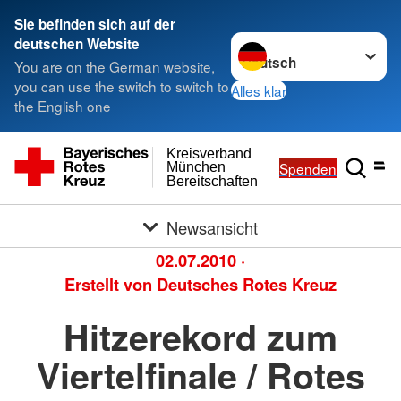
Sie befinden sich auf der
Sprache wechseln zu
deutschen Website
You are on the German website,
you can use the switch to switch to
Alles klar
the English one
Kreisverband
Spenden
München
Bereitschaften
Newsansicht
02.07.2010
·
Erstellt von
Deutsches Rotes Kreuz
Hitzerekord zum
Viertelfinale / Rotes