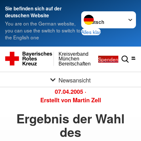
Sie befinden sich auf der
Sprache wechseln zu
deutschen Website
You are on the German website,
you can use the switch to switch to
Alles klar
the English one
Kreisverband
Spenden
München
Bereitschaften
Newsansicht
07.04.2005
·
Erstellt von
Martin Zell
Ergebnis der Wahl
des