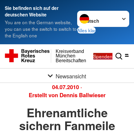
Sie befinden sich auf der
Sprache wechseln zu
deutschen Website
You are on the German website,
you can use the switch to switch to
Alles klar
the English one
Kreisverband
Spenden
München
Bereitschaften
Newsansicht
04.07.2010
·
Erstellt von
Dennis Ballwieser
Ehrenamtliche
sichern Fanmeile