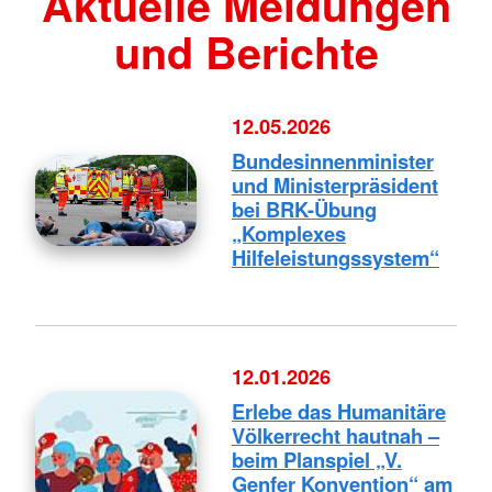
Aktuelle Meldungen
und Berichte
12.05.2026
Bundesinnenminister
und Ministerpräsident
bei BRK-Übung
„Komplexes
Hilfeleistungssystem“
12.01.2026
Erlebe das Humanitäre
Völkerrecht hautnah –
beim Planspiel „V.
Genfer Konvention“ am