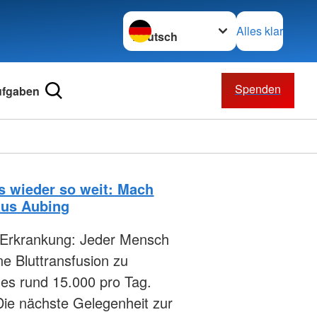
Sprache wechseln zu
Alles klar
Spenden
ufgaben
s wieder so weit: Mach
aus Aubing
e Erkrankung: Jeder Mensch
ne Bluttransfusion zu
 es rund 15.000 pro Tag.
Die nächste Gelegenheit zur