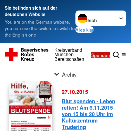
Sie befinden sich auf der
Sprache wechseln zu
deutschen Website
You are on the German website,
you can use the switch to switch to
Alles klar
the English one
Kreisverband
Spenden
München
Bereitschaften
Archiv
27.10.2015
Blut spenden - Leben
retten! Am 6.11.2015
von 15 bis 20 Uhr im
Kulturzentrum
Trudering