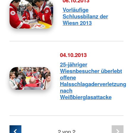
06.10.2013
Vorläufige
Schlussbilanz der
Wiesn 2013
04.10.2013
25-jähriger
Wiesnbesucher überlebt
offene
Halsschlagaderverletzung
nach
Weißbierglasattacke
2
von 2