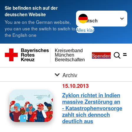
Sie befinden sich auf der
Sprache wechseln zu
deutschen Website
You are on the German website,
you can use the switch to switch to
Alles klar
the English one
Kreisverband
Spenden
München
Bereitschaften
Archiv
15.10.2013
Zyklon richtet in Indien
massive Zerstörung an
- Katastrophenvorsorge
zahlt sich dennoch
deutlich aus