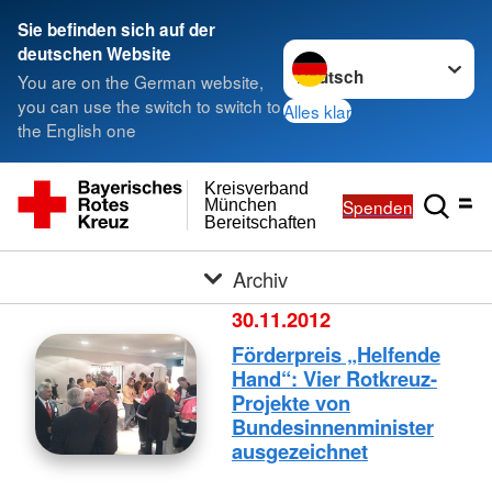
Sie befinden sich auf der
Sprache wechseln zu
deutschen Website
You are on the German website,
you can use the switch to switch to
Alles klar
the English one
Kreisverband
Spenden
München
Bereitschaften
Archiv
30.11.2012
Förderpreis „Helfende
Hand“: Vier Rotkreuz-
Projekte von
Bundesinnenminister
ausgezeichnet