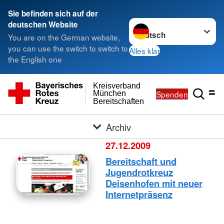
Sie befinden sich auf der
Sprache wechseln zu
deutschen Website
You are on the German website,
you can use the switch to switch to
Alles klar
the English one
Kreisverband
Spenden
München
Bereitschaften
Archiv
27.12.2009
Bereitschaft und
Jugendrotkreuz
Deisenhofen mit neuer
Internetpräsenz