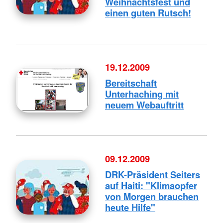
Weihnachtsfest und
einen guten Rutsch!
19.12.2009
Bereitschaft
Unterhaching mit
neuem Webauftritt
09.12.2009
DRK-Präsident Seiters
auf Haiti: "Klimaopfer
von Morgen brauchen
heute Hilfe"