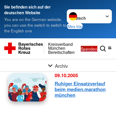
Sie befinden sich auf der
Sprache wechseln zu
deutschen Website
You are on the German website,
you can use the switch to switch to
Alles klar
the English one
Kreisverband
Spenden
München
Bereitschaften
Archiv
09.10.2005
Ruhiger Einsatzverlauf
beim medien.marathon
münchen