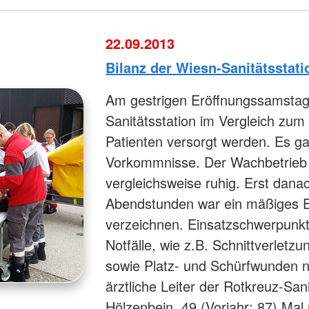
22.09.2013
Bilanz der Wiesn-Sanitätssta
Am gestrigen Eröffnungssamstag
Sanitätsstation im Vergleich zu
Patienten versorgt werden. Es g
Vorkommnisse. Der Wachbetrieb ve
vergleichsweise ruhig. Erst dana
Abendstunden war ein mäßiges 
verzeichnen. Einsatzschwerpunkt
Notfälle, wie z.B. Schnittverle
sowie Platz- und Schürfwunden n
ärztliche Leiter der Rotkreuz-Sani
Hölzenbein. 49 (Vorjahr: 87) Ma