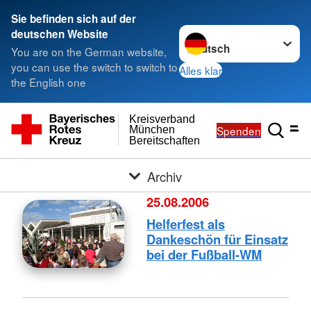
Sie befinden sich auf der
Sprache wechseln zu
deutschen Website
You are on the German website,
you can use the switch to switch to
Alles klar
the English one
Kreisverband
Spenden
München
Bereitschaften
Archiv
25.08.2006
Helferfest als
Dankeschön für Einsatz
bei der Fußball-WM