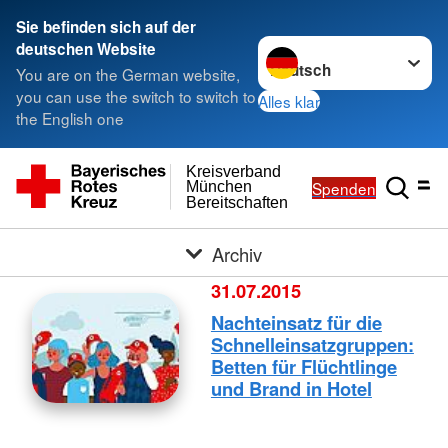
Sie befinden sich auf der
Sprache wechseln zu
deutschen Website
You are on the German website,
you can use the switch to switch to
Alles klar
the English one
Kreisverband
Spenden
München
Bereitschaften
Archiv
31.07.2015
Nachteinsatz für die
Schnelleinsatzgruppen:
Betten für Flüchtlinge
und Brand in Hotel