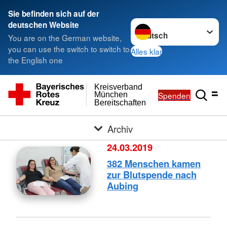
Sie befinden sich auf der
Sprache wechseln zu
deutschen Website
You are on the German website,
you can use the switch to switch to
Alles klar
the English one
Kreisverband
Spenden
München
Bereitschaften
Archiv
24.03.2019
382 Menschen kamen
zur Blutspende nach
Aubing