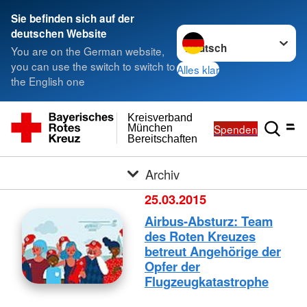
Sie befinden sich auf der
Sprache wechseln zu
deutschen Website
You are on the German website,
you can use the switch to switch to
Alles klar
the English one
Kreisverband
Spenden
München
Bereitschaften
Archiv
25.03.2015
Airbus-Absturz: Team
des Roten Kreuzes
betreut Angehörige der
Opfer der
Flugzeugkatastrophe