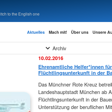
tch to the English one
Aktuelles
Mach mit!
Über uns
Unsere A
Archiv
10.02.2016
Ehrenamtliche Helfer*innen für
Flüchtlingsunterkunft in der 
Das Münchner Rote Kreuz betreib
Landeshauptstadt München ab Ap
Flüchtlingsunterkunft in der Baue
Unterstützung der beruflichen Mit