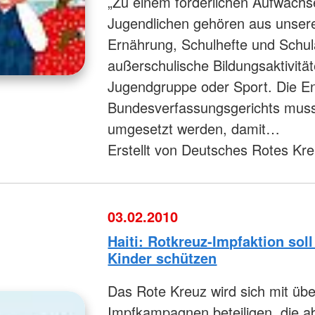
„Zu einem förderlichen Aufwachs
Jugendlichen gehören aus unsere
Ernährung, Schulhefte und Schul
außerschulische Bildungsaktivitä
Jugendgruppe oder Sport. Die E
Bundesverfassungsgerichts muss j
umgesetzt werden, damit…
Erstellt von Deutsches Rotes Kr
03.02.2010
Haiti: Rotkreuz-Impfaktion so
Kinder schützen
Das Rote Kreuz wird sich mit üb
Impfkampagnen beteiligen, die a