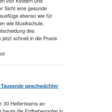
en von Kindern und
r Sicht eine gesunde
ausflüge ebenso wie für
ten wie Musikschule,
ntscheidung des
etzt schnell in die Praxis
euz
ll Tausende geschwächter
er 30 Helferteams an
b heute die Erdbebenopfer in