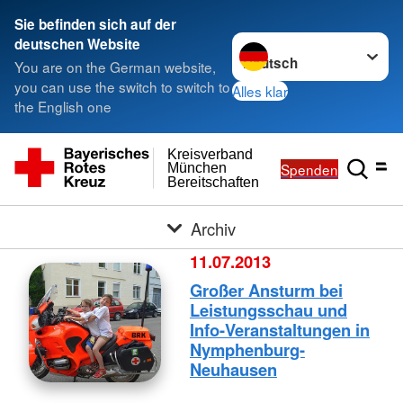
Sie befinden sich auf der
Sprache wechseln zu
deutschen Website
You are on the German website,
you can use the switch to switch to
Alles klar
the English one
Kreisverband
Spenden
München
Bereitschaften
Archiv
11.07.2013
Großer Ansturm bei
Leistungsschau und
Info-Veranstaltungen in
Nymphenburg-
Neuhausen