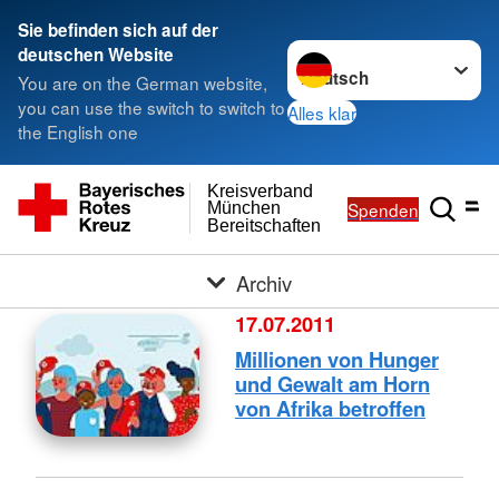
Sie befinden sich auf der
Sprache wechseln zu
deutschen Website
You are on the German website,
you can use the switch to switch to
Alles klar
the English one
Kreisverband
Spenden
München
Bereitschaften
Archiv
17.07.2011
Millionen von Hunger
und Gewalt am Horn
von Afrika betroffen