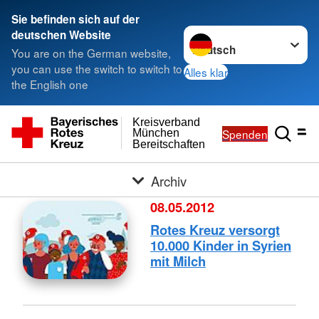
Sie befinden sich auf der
Sprache wechseln zu
deutschen Website
You are on the German website,
you can use the switch to switch to
Alles klar
the English one
Kreisverband
Spenden
München
Bereitschaften
Archiv
08.05.2012
Rotes Kreuz versorgt
10.000 Kinder in Syrien
mit Milch