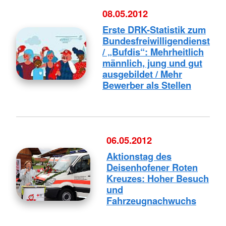
08.05.2012
Erste DRK-Statistik zum
Bundesfreiwilligendienst
/ „Bufdis“: Mehrheitlich
männlich, jung und gut
ausgebildet / Mehr
Bewerber als Stellen
06.05.2012
Aktionstag des
Deisenhofener Roten
Kreuzes: Hoher Besuch
und
Fahrzeugnachwuchs